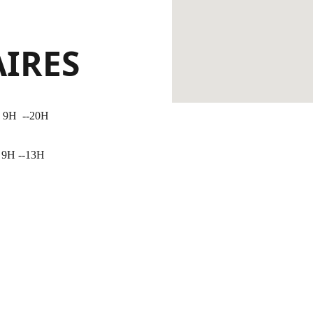
IRES 
9H  --20H
 9H --13H 
Services